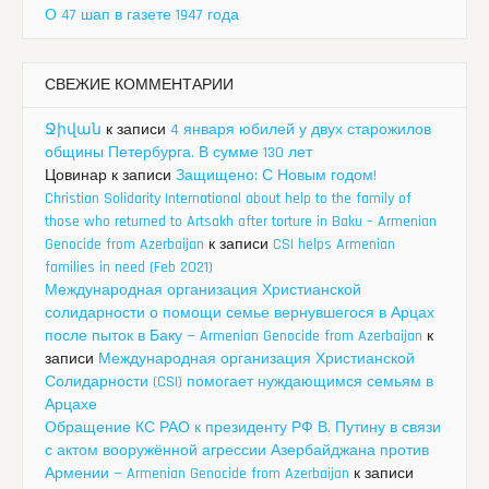
О 47 шап в газете 1947 года
СВЕЖИЕ КОММЕНТАРИИ
Ջիվան
к записи
4 января юбилей у двух старожилов
общины Петербурга. В сумме 130 лет
Цовинар
к записи
Защищено: С Новым годом!
Christian Solidarity International about help to the family of
those who returned to Artsakh after torture in Baku – Armenian
Genocide from Azerbaijan
к записи
CSI helps Armenian
families in need (Feb 2021)
Международная организация Христианской
солидарности о помощи семье вернувшегося в Арцах
после пыток в Баку — Armenian Genocide from Azerbaijan
к
записи
Международная организация Христианской
Солидарности (CSI) помогает нуждающимся семьям в
Арцахе
Обращение КС РАО к президенту РФ В. Путину в связи
с актом вооружённой агрессии Азербайджана против
Армении — Armenian Genocide from Azerbaijan
к записи