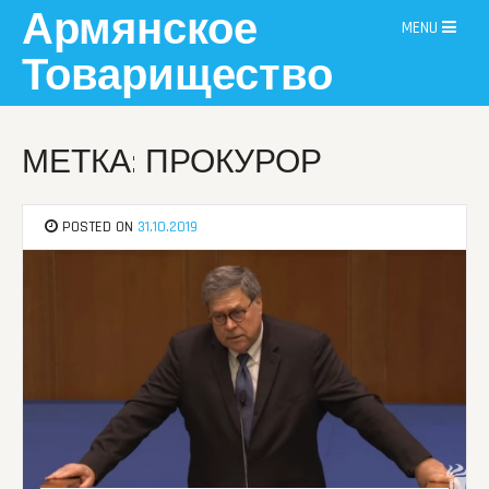
Skip
Армянское
MENU
to
content
Товарищество
МЕТКА: ПРОКУРОР
POSTED ON
31.10.2019