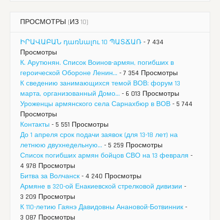
ПРОСМОТРЫ (ИЗ 10)
ԻՐԱՎԱԲԱՆ դառնալու 10 ՊԱՏՃԱՌ
- 7 434
Просмотры
К. Арутюнян. Список Воинов-армян, погибших в
героической Обороне Ленин...
- 7 354 Просмотры
К сведению занимающихся темой ВОВ: форум 13
марта, организованный Домо...
- 6 013 Просмотры
Уроженцы армянского села Сарнахбюр в ВОВ
- 5 744
Просмотры
Контакты
- 5 551 Просмотры
До 1 апреля срок подачи заявок (для 13-18 лет) на
летнюю двухнедельную...
- 5 259 Просмотры
Список погибших армян бойцов СВО на 13 февраля
-
4 978 Просмотры
Битва за Волчанск
- 4 240 Просмотры
Армяне в 320-ой Енакиевской стрелковой дивизии
-
3 209 Просмотры
К 110-летию Гаянэ Давидовны Анановой-Ботвинник
-
3 087 Просмотры