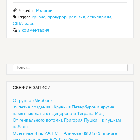
Posted in
Религии
Tagged
кризис
,
прокурор
,
религия
,
секуляризм
,
США
,
хаос
2 комментария
Найти:
СВЕЖИЕ ЗАПИСИ
О группе «Миабан»
35-летие создания «Крунк» в Петербурге и другие
памятные даты от Цицерона и Тиграна Мец
От гениального потомка Григория Пушки — к пушкам
победы
О летчике 4 гв. ИАП С.Т. Апинове (1918-1943) в книге
командира полка В.Ф. Голубева