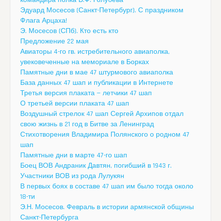
Эдуард Мосесов (Санкт-Петербург). С праздником
Флага Арцаха!
Э. Мосесов (СПб). Кто есть кто
Предложение 22 мая
Авиаторы 4-го гв. истребительного авиаполка,
увековеченные на мемориале в Борках
Памятные дни в мае 47 штурмового авиаполка
База данных 47 шап и публикации в Интернете
Третья версия плаката — летчики 47 шап
О третьей версии плаката 47 шап
Воздушный стрелок 47 шап Сергей Архипов отдал
свою жизнь в 21 год в Битве за Ленинград
Стихотворения Владимира Полянского о родном 47
шап
Памятные дни в марте 47-го шап
Боец ВОВ Андраник Давтян, погибший в 1943 г.
Участники ВОВ из рода Лулукян
В первых боях в составе 47 шап им было тогда около
18-ти
Э.Н. Мосесов. Февраль в истории армянской общины
Санкт-Петербурга