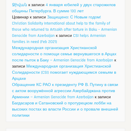
Ջիվան
к записи
4 января юбилей у двух старожилов
общины Петербурга. В сумме 130 лет
Цовинар
к записи
Защищено: С Новым годом!
Christian Solidarity International about help to the family of
those who returned to Artsakh after torture in Baku – Armenian
Genocide from Azerbaijan
к записи
CSI helps Armenian
families in need (Feb 2021)
Международная организация Христианской
солидарности о помощи семье вернувшегося в Арцах
после пыток в Баку — Armenian Genocide from Azerbaijan
к
записи
Международная организация Христианской
Солидарности (CSI) помогает нуждающимся семьям в
Арцахе
Обращение КС РАО к президенту РФ В. Путину в связи
с актом вооружённой агрессии Азербайджана против
Армении — Armenian Genocide from Azerbaijan
к записи
Багдасаров и Сатановский о протурецком лобби на
высоких постах во власти России и о провале внешней
политики