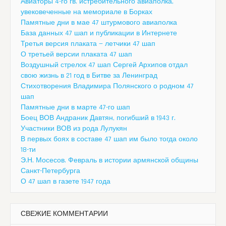
Авиаторы 4-го гв. истребительного авиаполка,
увековеченные на мемориале в Борках
Памятные дни в мае 47 штурмового авиаполка
База данных 47 шап и публикации в Интернете
Третья версия плаката — летчики 47 шап
О третьей версии плаката 47 шап
Воздушный стрелок 47 шап Сергей Архипов отдал
свою жизнь в 21 год в Битве за Ленинград
Стихотворения Владимира Полянского о родном 47
шап
Памятные дни в марте 47-го шап
Боец ВОВ Андраник Давтян, погибший в 1943 г.
Участники ВОВ из рода Лулукян
В первых боях в составе 47 шап им было тогда около
18-ти
Э.Н. Мосесов. Февраль в истории армянской общины
Санкт-Петербурга
О 47 шап в газете 1947 года
СВЕЖИЕ КОММЕНТАРИИ