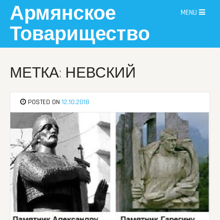
Skip
Армянское
MENU
to
content
Товарищество
МЕТКА: НЕВСКИЙ
POSTED ON
12.10.2018