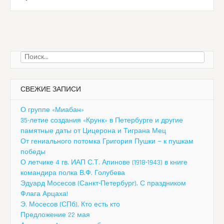
Найти:
СВЕЖИЕ ЗАПИСИ
О группе «Миабан»
35-летие создания «Крунк» в Петербурге и другие
памятные даты от Цицерона и Тиграна Мец
От гениального потомка Григория Пушки — к пушкам
победы
О летчике 4 гв. ИАП С.Т. Апинове (1918-1943) в книге
командира полка В.Ф. Голубева
Эдуард Мосесов (Санкт-Петербург). С праздником
Флага Арцаха!
Э. Мосесов (СПб). Кто есть кто
Предложение 22 мая