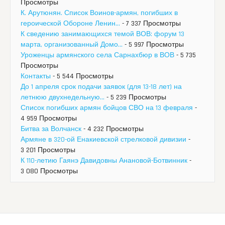
Просмотры
К. Арутюнян. Список Воинов-армян, погибших в
героической Обороне Ленин...
- 7 337 Просмотры
К сведению занимающихся темой ВОВ: форум 13
марта, организованный Домо...
- 5 997 Просмотры
Уроженцы армянского села Сарнахбюр в ВОВ
- 5 735
Просмотры
Контакты
- 5 544 Просмотры
До 1 апреля срок подачи заявок (для 13-18 лет) на
летнюю двухнедельную...
- 5 239 Просмотры
Список погибших армян бойцов СВО на 13 февраля
-
4 959 Просмотры
Битва за Волчанск
- 4 232 Просмотры
Армяне в 320-ой Енакиевской стрелковой дивизии
-
3 201 Просмотры
К 110-летию Гаянэ Давидовны Анановой-Ботвинник
-
3 080 Просмотры