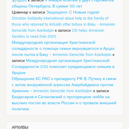
Ջիվան
к записи
4 января юбилей у двух старожилов
общины Петербурга. В сумме 130 лет
Цовинар
к записи
Защищено: С Новым годом!
Christian Solidarity International about help to the family of
those who returned to Artsakh after torture in Baku – Armenian
Genocide from Azerbaijan
к записи
CSI helps Armenian
families in need (Feb 2021)
Международная организация Христианской
солидарности о помощи семье вернувшегося в Арцах
после пыток в Баку — Armenian Genocide from Azerbaijan
к
записи
Международная организация Христианской
Солидарности (CSI) помогает нуждающимся семьям в
Арцахе
Обращение КС РАО к президенту РФ В. Путину в связи
с актом вооружённой агрессии Азербайджана против
Армении — Armenian Genocide from Azerbaijan
к записи
Багдасаров и Сатановский о протурецком лобби на
высоких постах во власти России и о провале внешней
политики
АРХИВЫ