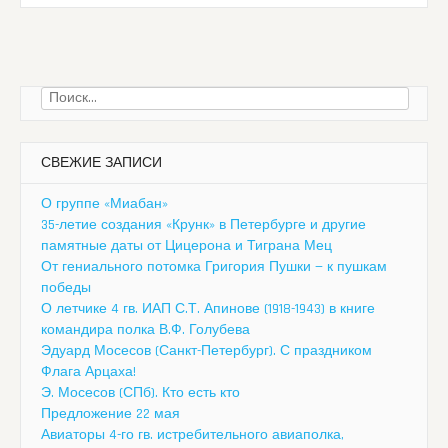
Найти:
СВЕЖИЕ ЗАПИСИ
О группе «Миабан»
35-летие создания «Крунк» в Петербурге и другие
памятные даты от Цицерона и Тиграна Мец
От гениального потомка Григория Пушки — к пушкам
победы
О летчике 4 гв. ИАП С.Т. Апинове (1918-1943) в книге
командира полка В.Ф. Голубева
Эдуард Мосесов (Санкт-Петербург). С праздником
Флага Арцаха!
Э. Мосесов (СПб). Кто есть кто
Предложение 22 мая
Авиаторы 4-го гв. истребительного авиаполка,