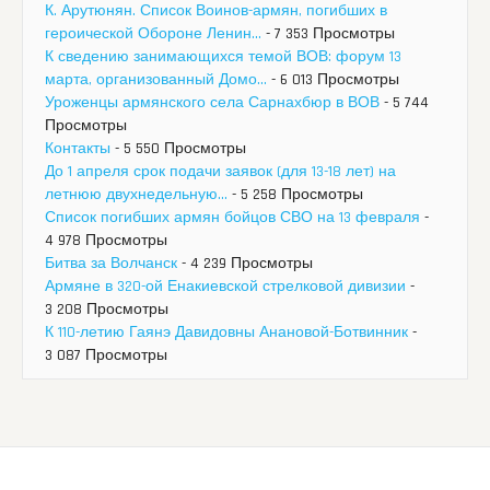
К. Арутюнян. Список Воинов-армян, погибших в
героической Обороне Ленин...
- 7 353 Просмотры
К сведению занимающихся темой ВОВ: форум 13
марта, организованный Домо...
- 6 013 Просмотры
Уроженцы армянского села Сарнахбюр в ВОВ
- 5 744
Просмотры
Контакты
- 5 550 Просмотры
До 1 апреля срок подачи заявок (для 13-18 лет) на
летнюю двухнедельную...
- 5 258 Просмотры
Список погибших армян бойцов СВО на 13 февраля
-
4 978 Просмотры
Битва за Волчанск
- 4 239 Просмотры
Армяне в 320-ой Енакиевской стрелковой дивизии
-
3 208 Просмотры
К 110-летию Гаянэ Давидовны Анановой-Ботвинник
-
3 087 Просмотры