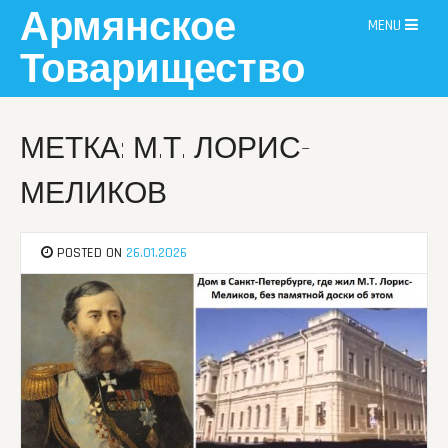
Skip
Армянское
MENU
to
content
Товарищество
МЕТКА: М.Т. ЛОРИС-
МЕЛИКОВ
POSTED ON
26.01.2026