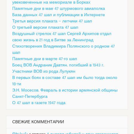
увековеченные на мемориале в Борках
Памятные дни в мае 47 штурмового авиаполка
База данных 47 шап и публикации в Интернете
Третья версия плаката — летчики 47 шап
О третьей версии плаката 47 шап
Воздушный стрелок 47 шап Сергей Архипов отдал
свою жизнь в 21 год в Битве за Ленинград
Стихотворения Владимира Полянского о родном 47
шап
Памятные дни в марте 47-го шап
Боец ВОВ Андраник Давтян, погибший в 1943 г.
Участники ВОВ из рода Лулукян
В первых боях в составе 47 шап им было тогда около
18-ти
Э.Н. Мосесов. Февраль в истории армянской общины
Санкт-Петербурга
О 47 шап в газете 1947 года
СВЕЖИЕ КОММЕНТАРИИ