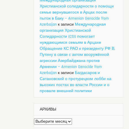
Международная организация
Христианской солидарности о помощи
семье вернувшегося в Арцах после
пыток в Баку — Armenian Genocide from
Azerbaijan
к записи
Международная
организация Христианской
Солидарности (CSI) помогает
нуждающимся семьям в Арцахе
Обращение КС РАО к президенту РФ В.
Путину в связи с актом вооружённой
агрессии Азербайджана против
Армении — Armenian Genocide from
Azerbaijan
к записи
Багдасаров и
Сатановский о протурецком лобби на
высоких постах во власти России и о
провале внешней политики
АРХИВЫ
Архивы