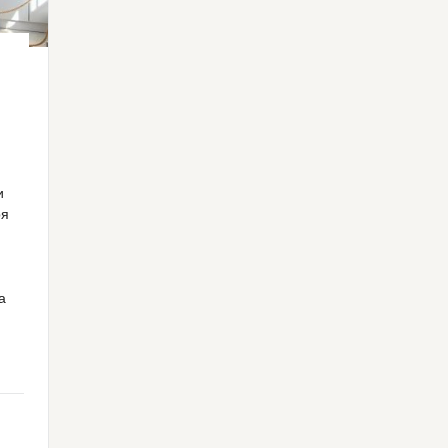
Ч
и
ря
а