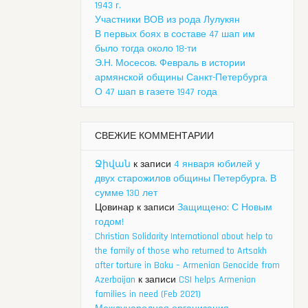
1943 г.
Участники ВОВ из рода Лулукян
В первых боях в составе 47 шап им
было тогда около 18-ти
Э.Н. Мосесов. Февраль в истории
армянской общины Санкт-Петербурга
О 47 шап в газете 1947 года
СВЕЖИЕ КОММЕНТАРИИ
Ջիվան
к записи
4 января юбилей у
двух старожилов общины Петербурга. В
сумме 130 лет
Цовинар
к записи
Защищено: С Новым
годом!
Christian Solidarity International about help to
the family of those who returned to Artsakh
after torture in Baku – Armenian Genocide from
Azerbaijan
к записи
CSI helps Armenian
families in need (Feb 2021)