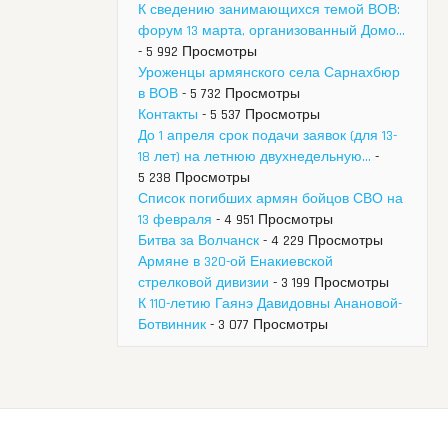
К сведению занимающихся темой ВОВ:
форум 13 марта, организованный Домо...
- 5 992 Просмотры
Уроженцы армянского села Сарнахбюр
в ВОВ
- 5 732 Просмотры
Контакты
- 5 537 Просмотры
До 1 апреля срок подачи заявок (для 13-
18 лет) на летнюю двухнедельную...
-
5 238 Просмотры
Список погибших армян бойцов СВО на
13 февраля
- 4 951 Просмотры
Битва за Волчанск
- 4 229 Просмотры
Армяне в 320-ой Енакиевской
стрелковой дивизии
- 3 199 Просмотры
К 110-летию Гаянэ Давидовны Анановой-
Ботвинник
- 3 077 Просмотры