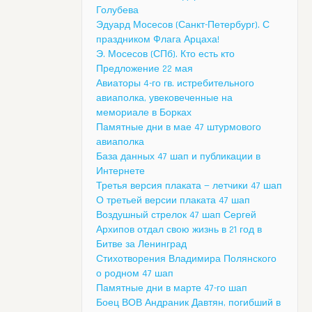
Голубева
Эдуард Мосесов (Санкт-Петербург). С
праздником Флага Арцаха!
Э. Мосесов (СПб). Кто есть кто
Предложение 22 мая
Авиаторы 4-го гв. истребительного
авиаполка, увековеченные на
мемориале в Борках
Памятные дни в мае 47 штурмового
авиаполка
База данных 47 шап и публикации в
Интернете
Третья версия плаката — летчики 47 шап
О третьей версии плаката 47 шап
Воздушный стрелок 47 шап Сергей
Архипов отдал свою жизнь в 21 год в
Битве за Ленинград
Стихотворения Владимира Полянского
о родном 47 шап
Памятные дни в марте 47-го шап
Боец ВОВ Андраник Давтян, погибший в