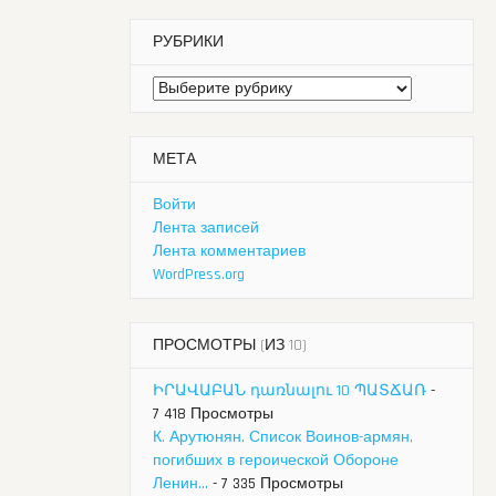
РУБРИКИ
Рубрики
МЕТА
Войти
Лента записей
Лента комментариев
WordPress.org
ПРОСМОТРЫ (ИЗ 10)
ԻՐԱՎԱԲԱՆ դառնալու 10 ՊԱՏՃԱՌ
-
7 418 Просмотры
К. Арутюнян. Список Воинов-армян,
погибших в героической Обороне
Ленин...
- 7 335 Просмотры