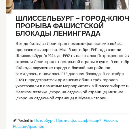
ШЛИССЕЛЬБУРГ — ГОРОД-КЛЮ
ПРОРЫВА ФАШИСТСКОЙ
БЛОКАДЫ ЛЕНИНГРАДА
В ходе битвы за Ленинград немецко-фашистские войска,
прорвавшись через ст. Мга, 8 сентября 1941 года заняли
Шлиссельбург (с 1944 до 1992 гг. назывался Петрокрепость) 
отрезали Ленинград от остальной страны с суши. 8 сентяб
1941 года окружение города и ближайших районов
замкнулось, и началась 872-дневная блокада. 8 сентября
2023 г. представители армянских общин трёх городов
участвовали в памятных мероприятиях в Шлиссельбурге: н
Невском пятачке (скоро на отдельной странице) митинге
(скоро на отдельной странице) в Музее истории .
Posted in
Петербург
,
Против фальсификаций
,
Россия
,
Россия-Армения