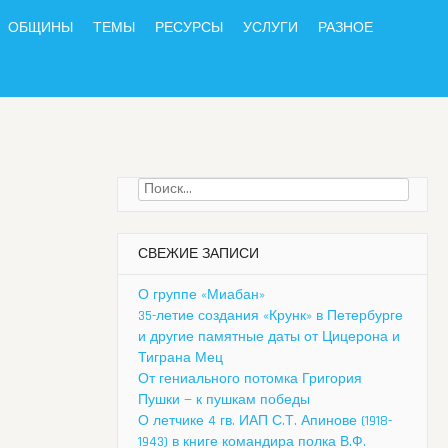
ОБЩИНЫ
ТЕМЫ
РЕСУРСЫ
УСЛУГИ
РАЗНОЕ
Найти:
СВЕЖИЕ ЗАПИСИ
О группе «Миабан»
35-летие создания «Крунк» в Петербурге
и другие памятные даты от Цицерона и
Тиграна Мец
От гениального потомка Григория
Пушки — к пушкам победы
О летчике 4 гв. ИАП С.Т. Апинове (1918-
1943) в книге командира полка В.Ф.