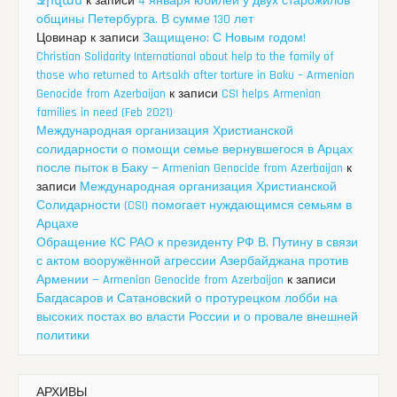
Ջիվան
к записи
4 января юбилей у двух старожилов
общины Петербурга. В сумме 130 лет
Цовинар
к записи
Защищено: С Новым годом!
Christian Solidarity International about help to the family of
those who returned to Artsakh after torture in Baku – Armenian
Genocide from Azerbaijan
к записи
CSI helps Armenian
families in need (Feb 2021)
Международная организация Христианской
солидарности о помощи семье вернувшегося в Арцах
после пыток в Баку — Armenian Genocide from Azerbaijan
к
записи
Международная организация Христианской
Солидарности (CSI) помогает нуждающимся семьям в
Арцахе
Обращение КС РАО к президенту РФ В. Путину в связи
с актом вооружённой агрессии Азербайджана против
Армении — Armenian Genocide from Azerbaijan
к записи
Багдасаров и Сатановский о протурецком лобби на
высоких постах во власти России и о провале внешней
политики
АРХИВЫ