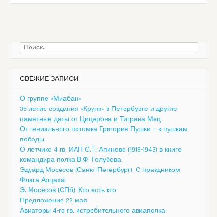
Найти:
СВЕЖИЕ ЗАПИСИ
О группе «Миабан»
35-летие создания «Крунк» в Петербурге и другие
памятные даты от Цицерона и Тиграна Мец
От гениального потомка Григория Пушки — к пушкам
победы
О летчике 4 гв. ИАП С.Т. Апинове (1918-1943) в книге
командира полка В.Ф. Голубева
Эдуард Мосесов (Санкт-Петербург). С праздником
Флага Арцаха!
Э. Мосесов (СПб). Кто есть кто
Предложение 22 мая
Авиаторы 4-го гв. истребительного авиаполка,