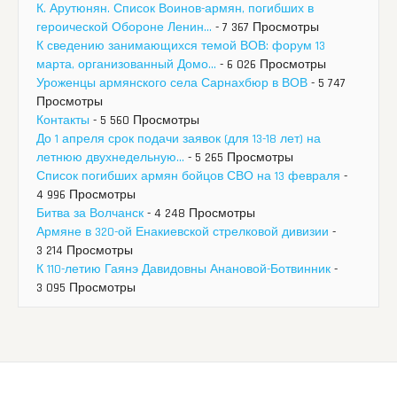
К. Арутюнян. Список Воинов-армян, погибших в
героической Обороне Ленин...
- 7 367 Просмотры
К сведению занимающихся темой ВОВ: форум 13
марта, организованный Домо...
- 6 026 Просмотры
Уроженцы армянского села Сарнахбюр в ВОВ
- 5 747
Просмотры
Контакты
- 5 560 Просмотры
До 1 апреля срок подачи заявок (для 13-18 лет) на
летнюю двухнедельную...
- 5 265 Просмотры
Список погибших армян бойцов СВО на 13 февраля
-
4 996 Просмотры
Битва за Волчанск
- 4 248 Просмотры
Армяне в 320-ой Енакиевской стрелковой дивизии
-
3 214 Просмотры
К 110-летию Гаянэ Давидовны Анановой-Ботвинник
-
3 095 Просмотры