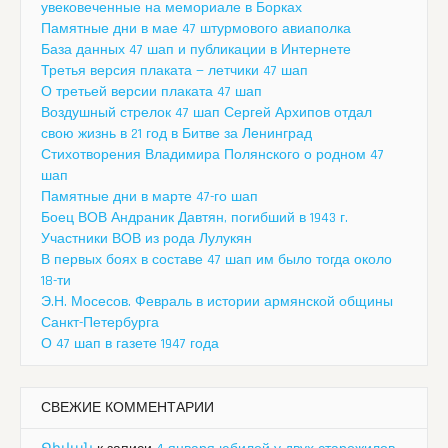
увековеченные на мемориале в Борках
Памятные дни в мае 47 штурмового авиаполка
База данных 47 шап и публикации в Интернете
Третья версия плаката — летчики 47 шап
О третьей версии плаката 47 шап
Воздушный стрелок 47 шап Сергей Архипов отдал
свою жизнь в 21 год в Битве за Ленинград
Стихотворения Владимира Полянского о родном 47
шап
Памятные дни в марте 47-го шап
Боец ВОВ Андраник Давтян, погибший в 1943 г.
Участники ВОВ из рода Лулукян
В первых боях в составе 47 шап им было тогда около
18-ти
Э.Н. Мосесов. Февраль в истории армянской общины
Санкт-Петербурга
О 47 шап в газете 1947 года
СВЕЖИЕ КОММЕНТАРИИ