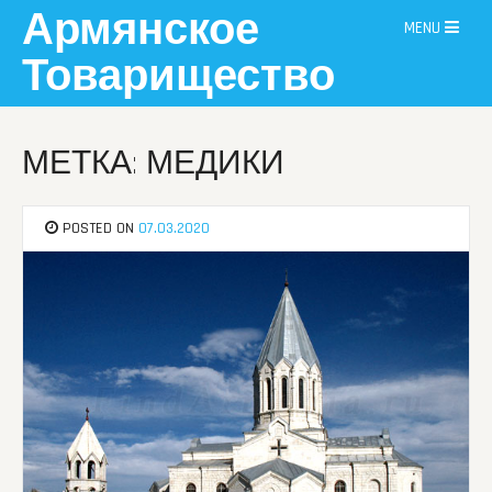
Skip
Армянское
MENU
to
content
Товарищество
МЕТКА: МЕДИКИ
POSTED ON
07.03.2020