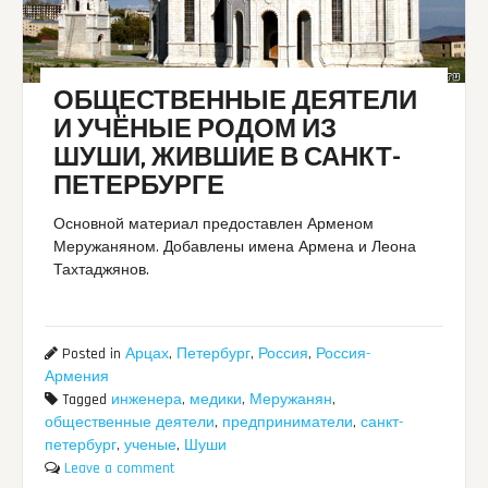
ОБЩЕСТВЕННЫЕ ДЕЯТЕЛИ
И УЧЁНЫЕ РОДОМ ИЗ
ШУШИ, ЖИВШИЕ В САНКТ-
ПЕТЕРБУРГЕ
Основной материал предоставлен Арменом
Меружаняном. Добавлены имена Армена и Леона
Тахтаджянов.
Posted in
Арцах
,
Петербург
,
Россия
,
Россия-
Армения
Tagged
инженера
,
медики
,
Меружанян
,
общественные деятели
,
предприниматели
,
санкт-
петербург
,
ученые
,
Шуши
Leave a comment