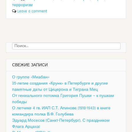
терроризм
Leave a comment
Найти:
СВЕЖИЕ ЗАПИСИ
О группе «Миабан»
35-летие создания «Крунк» в Петербурге и другие
памятные даты от Цицерона и Тиграна Мец
От гениального потомка Григория Пушки — к пушкам
победы
О летчике 4 гв. ИАП С.Т. Апинове (1918-1943) в книге
командира полка В.Ф. Голубева
Эдуард Мосесов (Санкт-Петербург). С праздником
Флага Арцаха!