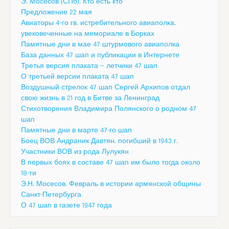
Э. Мосесов (СПб). Кто есть кто
Предложение 22 мая
Авиаторы 4-го гв. истребительного авиаполка,
увековеченные на мемориале в Борках
Памятные дни в мае 47 штурмового авиаполка
База данных 47 шап и публикации в Интернете
Третья версия плаката — летчики 47 шап
О третьей версии плаката 47 шап
Воздушный стрелок 47 шап Сергей Архипов отдал
свою жизнь в 21 год в Битве за Ленинград
Стихотворения Владимира Полянского о родном 47
шап
Памятные дни в марте 47-го шап
Боец ВОВ Андраник Давтян, погибший в 1943 г.
Участники ВОВ из рода Лулукян
В первых боях в составе 47 шап им было тогда около
18-ти
Э.Н. Мосесов. Февраль в истории армянской общины
Санкт-Петербурга
О 47 шап в газете 1947 года