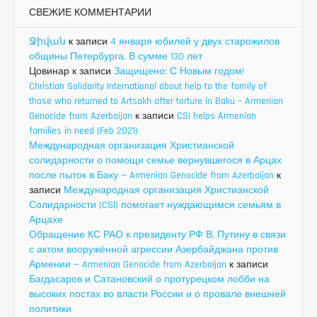
СВЕЖИЕ КОММЕНТАРИИ
Ջիվան
к записи
4 января юбилей у двух старожилов
общины Петербурга. В сумме 130 лет
Цовинар
к записи
Защищено: С Новым годом!
Christian Solidarity International about help to the family of
those who returned to Artsakh after torture in Baku – Armenian
Genocide from Azerbaijan
к записи
CSI helps Armenian
families in need (Feb 2021)
Международная организация Христианской
солидарности о помощи семье вернувшегося в Арцах
после пыток в Баку — Armenian Genocide from Azerbaijan
к
записи
Международная организация Христианской
Солидарности (CSI) помогает нуждающимся семьям в
Арцахе
Обращение КС РАО к президенту РФ В. Путину в связи
с актом вооружённой агрессии Азербайджана против
Армении — Armenian Genocide from Azerbaijan
к записи
Багдасаров и Сатановский о протурецком лобби на
высоких постах во власти России и о провале внешней
политики