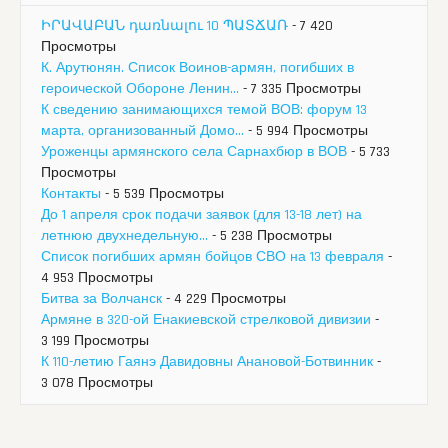
ԻՐԱՎԱԲԱՆ դառնալու 10 ՊԱՏՃԱՌ
- 7 420
Просмотры
К. Арутюнян. Список Воинов-армян, погибших в
героической Обороне Ленин...
- 7 335 Просмотры
К сведению занимающихся темой ВОВ: форум 13
марта, организованный Домо...
- 5 994 Просмотры
Уроженцы армянского села Сарнахбюр в ВОВ
- 5 733
Просмотры
Контакты
- 5 539 Просмотры
До 1 апреля срок подачи заявок (для 13-18 лет) на
летнюю двухнедельную...
- 5 238 Просмотры
Список погибших армян бойцов СВО на 13 февраля
-
4 953 Просмотры
Битва за Волчанск
- 4 229 Просмотры
Армяне в 320-ой Енакиевской стрелковой дивизии
-
3 199 Просмотры
К 110-летию Гаянэ Давидовны Анановой-Ботвинник
-
3 078 Просмотры