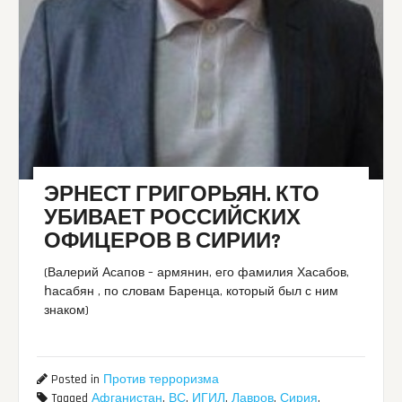
ЭРНЕСТ ГРИГОРЬЯН. КТО
УБИВАЕТ РОССИЙСКИХ
ОФИЦЕРОВ В СИРИИ?
(Валерий Асапов – армянин, его фамилия Хасабов,
հасабян , по словам Баренца, который был с ним
знаком)
Posted in
Против терроризма
Tagged
Афганистан
,
ВС
,
ИГИЛ
,
Лавров
,
Сирия
,