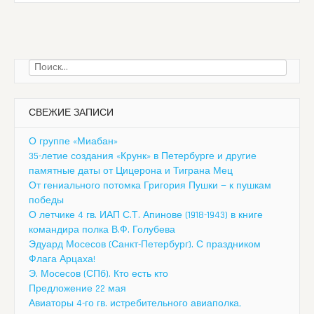
Найти:
СВЕЖИЕ ЗАПИСИ
О группе «Миабан»
35-летие создания «Крунк» в Петербурге и другие
памятные даты от Цицерона и Тиграна Мец
От гениального потомка Григория Пушки — к пушкам
победы
О летчике 4 гв. ИАП С.Т. Апинове (1918-1943) в книге
командира полка В.Ф. Голубева
Эдуард Мосесов (Санкт-Петербург). С праздником
Флага Арцаха!
Э. Мосесов (СПб). Кто есть кто
Предложение 22 мая
Авиаторы 4-го гв. истребительного авиаполка,