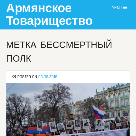
Skip
Армянское
MENU
to
content
Товарищество
МЕТКА: БЕССМЕРТНЫЙ
ПОЛК
POSTED ON
09.05.2018