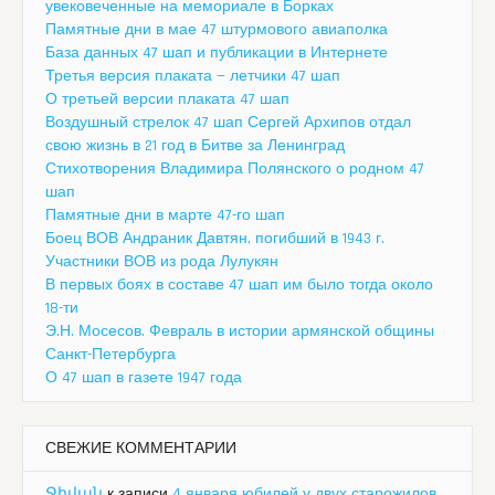
увековеченные на мемориале в Борках
Памятные дни в мае 47 штурмового авиаполка
База данных 47 шап и публикации в Интернете
Третья версия плаката — летчики 47 шап
О третьей версии плаката 47 шап
Воздушный стрелок 47 шап Сергей Архипов отдал
свою жизнь в 21 год в Битве за Ленинград
Стихотворения Владимира Полянского о родном 47
шап
Памятные дни в марте 47-го шап
Боец ВОВ Андраник Давтян, погибший в 1943 г.
Участники ВОВ из рода Лулукян
В первых боях в составе 47 шап им было тогда около
18-ти
Э.Н. Мосесов. Февраль в истории армянской общины
Санкт-Петербурга
О 47 шап в газете 1947 года
СВЕЖИЕ КОММЕНТАРИИ
Ջիվան
к записи
4 января юбилей у двух старожилов