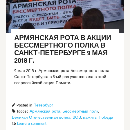
АРМЯНСКАЯ РОТА В АКЦИИ
БЕССМЕРТНОГО ПОЛКА В
САНКТ-ПЕТЕРБУРГЕ 9 МАЯ
2018 Г.
9 мая 2018 г. Армянская рота Бессмертного полка
Санкт-Петербурга в 5-ый раз участвовала в этой
всероссийской акции Памяти.
Posted in
Петербург
Tagged
Армянская рота
,
Бессмертный полк
,
Великая Отечественная война
,
ВОВ
,
память
,
Победа
Leave a comment