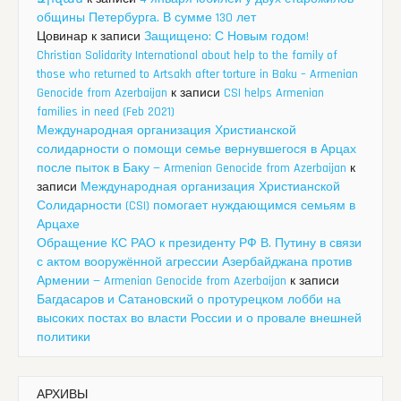
общины Петербурга. В сумме 130 лет
Цовинар
к записи
Защищено: С Новым годом!
Christian Solidarity International about help to the family of
those who returned to Artsakh after torture in Baku – Armenian
Genocide from Azerbaijan
к записи
CSI helps Armenian
families in need (Feb 2021)
Международная организация Христианской
солидарности о помощи семье вернувшегося в Арцах
после пыток в Баку — Armenian Genocide from Azerbaijan
к
записи
Международная организация Христианской
Солидарности (CSI) помогает нуждающимся семьям в
Арцахе
Обращение КС РАО к президенту РФ В. Путину в связи
с актом вооружённой агрессии Азербайджана против
Армении — Armenian Genocide from Azerbaijan
к записи
Багдасаров и Сатановский о протурецком лобби на
высоких постах во власти России и о провале внешней
политики
АРХИВЫ