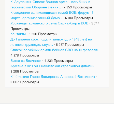
К. Арутюнян. Список Воинов-армян, погибших в
героической Обороне Ленин...
- 7 353 Просмотры
К сведению занимающихся темой ВОВ: форум 13
марта, организованный Домо...
- 6 013 Просмотры
Уроженцы армянского села Сарнахбюр в ВОВ
- 5 744
Просмотры
Контакты
- 5 550 Просмотры
До 1 апреля срок подачи заявок (для 13-18 лет) на
летнюю двухнедельную...
- 5 257 Просмотры
Список погибших армян бойцов СВО на 13 февраля
-
4 978 Просмотры
Битва за Волчанск
- 4 239 Просмотры
Армяне в 320-ой Енакиевской стрелковой дивизии
-
3 208 Просмотры
К 110-летию Гаянэ Давидовны Анановой-Ботвинник
-
3 087 Просмотры