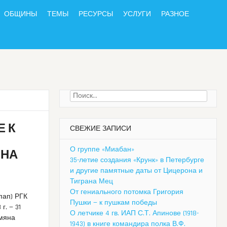
ОБЩИНЫ
ТЕМЫ
РЕСУРСЫ
УСЛУГИ
РАЗНОЕ
Найти:
 К
СВЕЖИЕ ЗАПИСИ
О группе «Миабан»
 НА
35-летие создания «Крунк» в Петербурге
и другие памятные даты от Цицерона и
Тиграна Мец
От гениального потомка Григория
пап) РГК
Пушки — к пушкам победы
г. — 31
О летчике 4 гв. ИАП С.Т. Апинове (1918-
амяна
1943) в книге командира полка В.Ф.