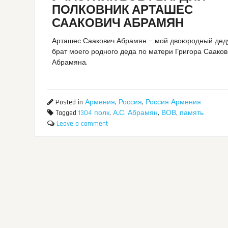
ПОЛКОВНИК АРТАШЕС
СААКОВИЧ АБРАМЯН
Арташес Саакович Абрамян — мой двоюродный дед
брат моего родного деда по матери Григора Саако
Абрамяна.
Posted in
Армения
,
Россия
,
Россия-Армения
Tagged
1304 полк
,
А.С. Абрамян
,
ВОВ
,
память
Leave a comment