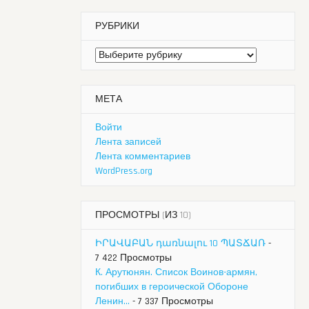
РУБРИКИ
Рубрики
МЕТА
Войти
Лента записей
Лента комментариев
WordPress.org
ПРОСМОТРЫ (ИЗ 10)
ԻՐԱՎԱԲԱՆ դառնալու 10 ՊԱՏՃԱՌ
-
7 422 Просмотры
К. Арутюнян. Список Воинов-армян,
погибших в героической Обороне
Ленин...
- 7 337 Просмотры