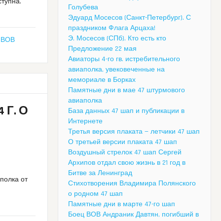
ступна.
Голубева
Эдуард Мосесов (Санкт-Петербург). С
праздником Флага Арцаха!
Э. Мосесов (СПб). Кто есть кто
,
ВОВ
Предложение 22 мая
Авиаторы 4-го гв. истребительного
авиаполка, увековеченные на
мемориале в Борках
Памятные дни в мае 47 штурмового
авиаполка
 Г. О
База данных 47 шап и публикации в
Интернете
Третья версия плаката — летчики 47 шап
О третьей версии плаката 47 шап
Воздушный стрелок 47 шап Сергей
Архипов отдал свою жизнь в 21 год в
Битве за Ленинград
полка от
Стихотворения Владимира Полянского
о родном 47 шап
Памятные дни в марте 47-го шап
Боец ВОВ Андраник Давтян, погибший в