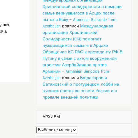
Международная организация
Христианской солидарности о помощи
семье вернувшегося в Арцах после
пыток в Баку — Armenian Genocide from
ушка,
Azerbaijan
к записи
Международная
вича
организация Христианской
Солидарности (CSI) помогает
нуждающимся семьям в Арцахе
Обращение КС РАО к президенту РФ В.
Путину в связи с актом вооружённой
агрессии Азербайджана против
Армении — Armenian Genocide from
Azerbaijan
к записи
Багдасаров и
Сатановский о протурецком лобби на
высоких постах во власти России и о
провале внешней политики
АРХИВЫ
Архивы