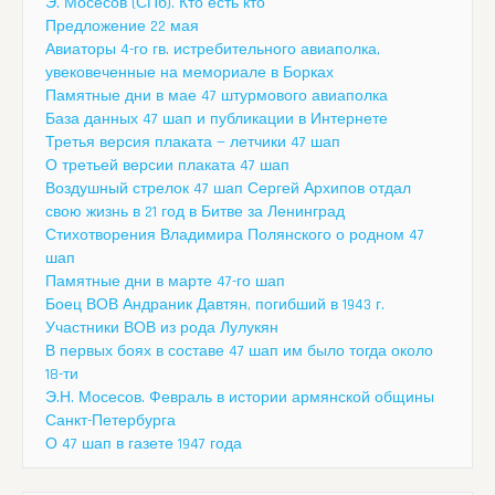
Э. Мосесов (СПб). Кто есть кто
Предложение 22 мая
Авиаторы 4-го гв. истребительного авиаполка,
увековеченные на мемориале в Борках
Памятные дни в мае 47 штурмового авиаполка
База данных 47 шап и публикации в Интернете
Третья версия плаката — летчики 47 шап
О третьей версии плаката 47 шап
Воздушный стрелок 47 шап Сергей Архипов отдал
свою жизнь в 21 год в Битве за Ленинград
Стихотворения Владимира Полянского о родном 47
шап
Памятные дни в марте 47-го шап
Боец ВОВ Андраник Давтян, погибший в 1943 г.
Участники ВОВ из рода Лулукян
В первых боях в составе 47 шап им было тогда около
18-ти
Э.Н. Мосесов. Февраль в истории армянской общины
Санкт-Петербурга
О 47 шап в газете 1947 года