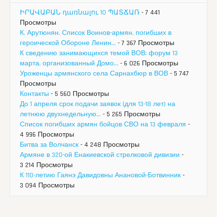
ԻՐԱՎԱԲԱՆ դառնալու 10 ՊԱՏՃԱՌ
- 7 441
Просмотры
К. Арутюнян. Список Воинов-армян, погибших в
героической Обороне Ленин...
- 7 367 Просмотры
К сведению занимающихся темой ВОВ: форум 13
марта, организованный Домо...
- 6 026 Просмотры
Уроженцы армянского села Сарнахбюр в ВОВ
- 5 747
Просмотры
Контакты
- 5 560 Просмотры
До 1 апреля срок подачи заявок (для 13-18 лет) на
летнюю двухнедельную...
- 5 265 Просмотры
Список погибших армян бойцов СВО на 13 февраля
-
4 996 Просмотры
Битва за Волчанск
- 4 248 Просмотры
Армяне в 320-ой Енакиевской стрелковой дивизии
-
3 214 Просмотры
К 110-летию Гаянэ Давидовны Анановой-Ботвинник
-
3 094 Просмотры