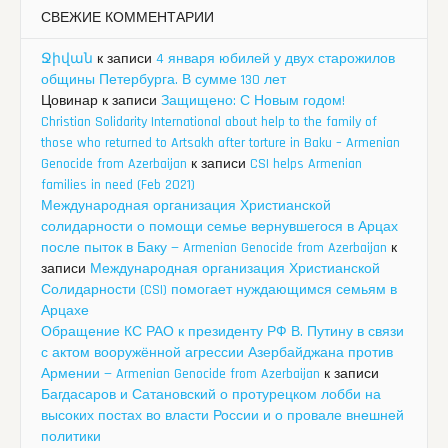
СВЕЖИЕ КОММЕНТАРИИ
Ջիվան
к записи
4 января юбилей у двух старожилов
общины Петербурга. В сумме 130 лет
Цовинар
к записи
Защищено: С Новым годом!
Christian Solidarity International about help to the family of
those who returned to Artsakh after torture in Baku – Armenian
Genocide from Azerbaijan
к записи
CSI helps Armenian
families in need (Feb 2021)
Международная организация Христианской
солидарности о помощи семье вернувшегося в Арцах
после пыток в Баку — Armenian Genocide from Azerbaijan
к
записи
Международная организация Христианской
Солидарности (CSI) помогает нуждающимся семьям в
Арцахе
Обращение КС РАО к президенту РФ В. Путину в связи
с актом вооружённой агрессии Азербайджана против
Армении — Armenian Genocide from Azerbaijan
к записи
Багдасаров и Сатановский о протурецком лобби на
высоких постах во власти России и о провале внешней
политики