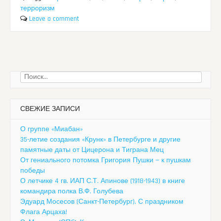
терроризм
Leave a comment
Найти:
СВЕЖИЕ ЗАПИСИ
О группе «Миабан»
35-летие создания «Крунк» в Петербурге и другие
памятные даты от Цицерона и Тиграна Мец
От гениального потомка Григория Пушки — к пушкам
победы
О летчике 4 гв. ИАП С.Т. Апинове (1918-1943) в книге
командира полка В.Ф. Голубева
Эдуард Мосесов (Санкт-Петербург). С праздником
Флага Арцаха!