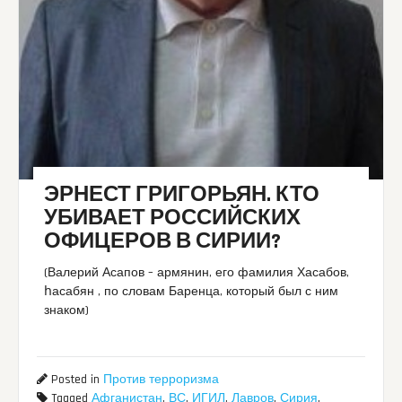
ЭРНЕСТ ГРИГОРЬЯН. КТО
УБИВАЕТ РОССИЙСКИХ
ОФИЦЕРОВ В СИРИИ?
(Валерий Асапов – армянин, его фамилия Хасабов,
հасабян , по словам Баренца, который был с ним
знаком)
Posted in
Против терроризма
Tagged
Афганистан
,
ВС
,
ИГИЛ
,
Лавров
,
Сирия
,