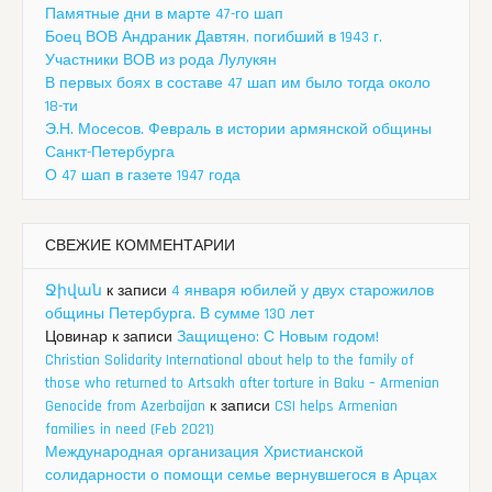
Памятные дни в марте 47-го шап
Боец ВОВ Андраник Давтян, погибший в 1943 г.
Участники ВОВ из рода Лулукян
В первых боях в составе 47 шап им было тогда около
18-ти
Э.Н. Мосесов. Февраль в истории армянской общины
Санкт-Петербурга
О 47 шап в газете 1947 года
СВЕЖИЕ КОММЕНТАРИИ
Ջիվան
к записи
4 января юбилей у двух старожилов
общины Петербурга. В сумме 130 лет
Цовинар
к записи
Защищено: С Новым годом!
Christian Solidarity International about help to the family of
those who returned to Artsakh after torture in Baku – Armenian
Genocide from Azerbaijan
к записи
CSI helps Armenian
families in need (Feb 2021)
Международная организация Христианской
солидарности о помощи семье вернувшегося в Арцах