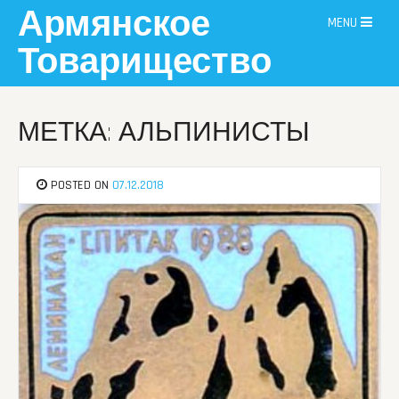
Skip
Армянское
MENU
to
content
Товарищество
МЕТКА: АЛЬПИНИСТЫ
POSTED ON
07.12.2018