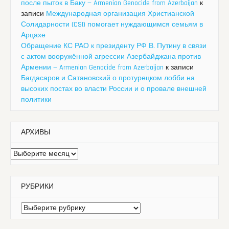
после пыток в Баку — Armenian Genocide from Azerbaijan
к
записи
Международная организация Христианской
Солидарности (CSI) помогает нуждающимся семьям в
Арцахе
Обращение КС РАО к президенту РФ В. Путину в связи
с актом вооружённой агрессии Азербайджана против
Армении — Armenian Genocide from Azerbaijan
к записи
Багдасаров и Сатановский о протурецком лобби на
высоких постах во власти России и о провале внешней
политики
АРХИВЫ
Архивы
РУБРИКИ
Рубрики