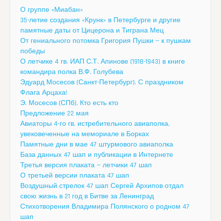
О группе «Миабан»
35-летие создания «Крунк» в Петербурге и другие
памятные даты от Цицерона и Тиграна Мец
От гениального потомка Григория Пушки — к пушкам
победы
О летчике 4 гв. ИАП С.Т. Апинове (1918-1943) в книге
командира полка В.Ф. Голубева
Эдуард Мосесов (Санкт-Петербург). С праздником
Флага Арцаха!
Э. Мосесов (СПб). Кто есть кто
Предложение 22 мая
Авиаторы 4-го гв. истребительного авиаполка,
увековеченные на мемориале в Борках
Памятные дни в мае 47 штурмового авиаполка
База данных 47 шап и публикации в Интернете
Третья версия плаката — летчики 47 шап
О третьей версии плаката 47 шап
Воздушный стрелок 47 шап Сергей Архипов отдал
свою жизнь в 21 год в Битве за Ленинград
Стихотворения Владимира Полянского о родном 47
шап