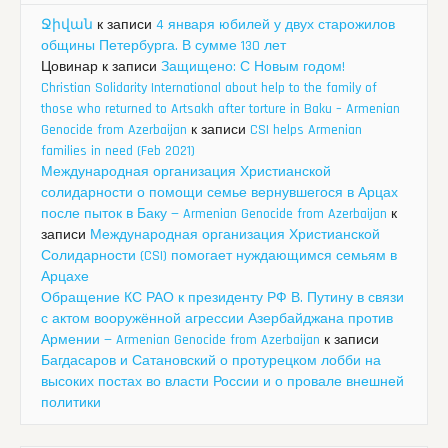
Ջիվան
к записи
4 января юбилей у двух старожилов
общины Петербурга. В сумме 130 лет
Цовинар
к записи
Защищено: С Новым годом!
Christian Solidarity International about help to the family of
those who returned to Artsakh after torture in Baku – Armenian
Genocide from Azerbaijan
к записи
CSI helps Armenian
families in need (Feb 2021)
Международная организация Христианской
солидарности о помощи семье вернувшегося в Арцах
после пыток в Баку — Armenian Genocide from Azerbaijan
к
записи
Международная организация Христианской
Солидарности (CSI) помогает нуждающимся семьям в
Арцахе
Обращение КС РАО к президенту РФ В. Путину в связи
с актом вооружённой агрессии Азербайджана против
Армении — Armenian Genocide from Azerbaijan
к записи
Багдасаров и Сатановский о протурецком лобби на
высоких постах во власти России и о провале внешней
политики