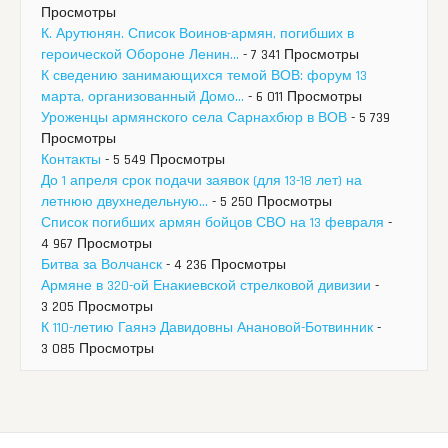
Просмотры
К. Арутюнян. Список Воинов-армян, погибших в
героической Обороне Ленин...
- 7 341 Просмотры
К сведению занимающихся темой ВОВ: форум 13
марта, организованный Домо...
- 6 011 Просмотры
Уроженцы армянского села Сарнахбюр в ВОВ
- 5 739
Просмотры
Контакты
- 5 549 Просмотры
До 1 апреля срок подачи заявок (для 13-18 лет) на
летнюю двухнедельную...
- 5 250 Просмотры
Список погибших армян бойцов СВО на 13 февраля
-
4 967 Просмотры
Битва за Волчанск
- 4 236 Просмотры
Армяне в 320-ой Енакиевской стрелковой дивизии
-
3 205 Просмотры
К 110-летию Гаянэ Давидовны Анановой-Ботвинник
-
3 085 Просмотры