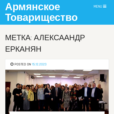
Skip
Армянское
MENU
to
content
Товарищество
МЕТКА: АЛЕКСААНДР
ЕРКАНЯН
POSTED ON
15.12.2023