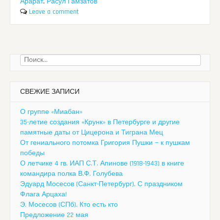
Арарат
,
Расул Гамзатов
Leave a comment
Найти:
СВЕЖИЕ ЗАПИСИ
О группе «Миабан»
35-летие создания «Крунк» в Петербурге и другие
памятные даты от Цицерона и Тиграна Мец
От гениального потомка Григория Пушки — к пушкам
победы
О летчике 4 гв. ИАП С.Т. Апинове (1918-1943) в книге
командира полка В.Ф. Голубева
Эдуард Мосесов (Санкт-Петербург). С праздником
Флага Арцаха!
Э. Мосесов (СПб). Кто есть кто
Предложение 22 мая