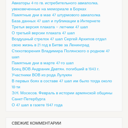
Авиаторы 4-го гв. истребительного авиаполка,
увековеченные на мемориале в Борках
Памятные дни в мае 47 штурмового авиаполка
База данных 47 шап и публикации в Интернете
Третья версия плаката — летчики 47 шап
О третьей версии плаката 47 шап
Воздушный стрелок 47 шап Сергей Архипов отдал
свою жизнь в 21 год в Битве за Ленинград
Стихотворения Владимира Полянского о родном 47
шап
Памятные дни в марте 47-го шап
Боец ВОВ Андраник Давтян, погибший в 1943 г.
Участники ВОВ из рода Лулукян
В первых боях в составе 47 шап им было тогда около
18-ти
Э.Н. Мосесов. Февраль в истории армянской общины
Санкт-Петербурга
О 47 шап в газете 1947 года
СВЕЖИЕ КОММЕНТАРИИ