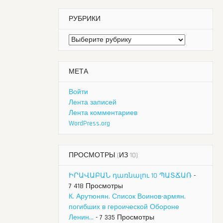
РУБРИКИ
Рубрики
МЕТА
Войти
Лента записей
Лента комментариев
WordPress.org
ПРОСМОТРЫ (ИЗ 10)
ԻՐԱՎԱԲԱՆ դառնալու 10 ՊԱՏՃԱՌ
-
7 418 Просмотры
К. Арутюнян. Список Воинов-армян,
погибших в героической Обороне
Ленин...
- 7 335 Просмотры