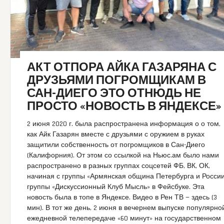
АКТ ОТПОРА АЙКА ГАЗАРЯНА С
ДРУЗЬЯМИ ПОГРОМЩИКАМ В
САН-ДИЕГО ЭТО ОТНЮДЬ НЕ
ПРОСТО «НОВОСТЬ В ЯНДЕКСЕ»
2 июня 2020 г. была распространена информация о о том,
как Айк Газарян вместе с друзьями с оружием в руках
защитили собственность от погромщиков в Сан-Диего
(Калифорния). От этом со ссылкой на Ньюс.ам было нами
распространено в разных группах соцсетей ФБ, ВК, ОК,
начиная с группы «Армянская община Петербурга и России
группы «Дискуссионный Клуб Мысль» в Фейсбуке. Эта
новость была в топе в Яндексе. Видео в Рен ТВ — здесь (3
мин). В тот же день, 2 июня в вечернем выпуске популярно
ежедневной телепередаче «60 минут» на государственном