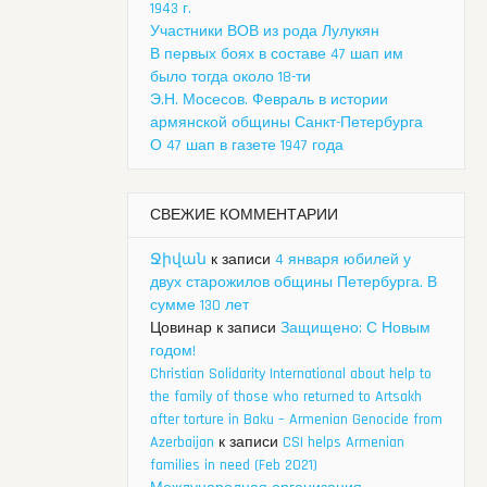
1943 г.
Участники ВОВ из рода Лулукян
В первых боях в составе 47 шап им
было тогда около 18-ти
Э.Н. Мосесов. Февраль в истории
армянской общины Санкт-Петербурга
О 47 шап в газете 1947 года
СВЕЖИЕ КОММЕНТАРИИ
Ջիվան
к записи
4 января юбилей у
двух старожилов общины Петербурга. В
сумме 130 лет
Цовинар
к записи
Защищено: С Новым
годом!
Christian Solidarity International about help to
the family of those who returned to Artsakh
after torture in Baku – Armenian Genocide from
Azerbaijan
к записи
CSI helps Armenian
families in need (Feb 2021)