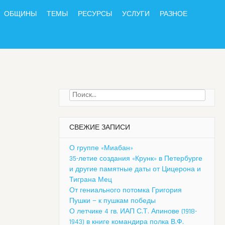
ОБЩИНЫ
ТЕМЫ
РЕСУРСЫ
УСЛУГИ
РАЗНОЕ
Найти:
СВЕЖИЕ ЗАПИСИ
О группе «Миабан»
35-летие создания «Крунк» в Петербурге
и другие памятные даты от Цицерона и
Тиграна Мец
От гениального потомка Григория
Пушки — к пушкам победы
О летчике 4 гв. ИАП С.Т. Апинове (1918-
1943) в книге командира полка В.Ф.