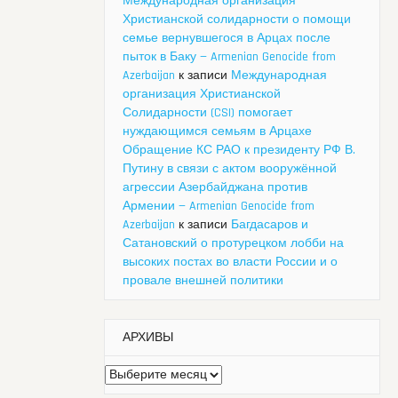
Международная организация
Христианской солидарности о помощи
семье вернувшегося в Арцах после
пыток в Баку — Armenian Genocide from
Azerbaijan
к записи
Международная
организация Христианской
Солидарности (CSI) помогает
нуждающимся семьям в Арцахе
Обращение КС РАО к президенту РФ В.
Путину в связи с актом вооружённой
агрессии Азербайджана против
Армении — Armenian Genocide from
Azerbaijan
к записи
Багдасаров и
Сатановский о протурецком лобби на
высоких постах во власти России и о
провале внешней политики
АРХИВЫ
Архивы