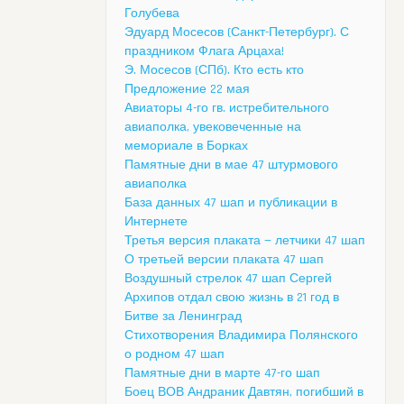
Голубева
Эдуард Мосесов (Санкт-Петербург). С
праздником Флага Арцаха!
Э. Мосесов (СПб). Кто есть кто
Предложение 22 мая
Авиаторы 4-го гв. истребительного
авиаполка, увековеченные на
мемориале в Борках
Памятные дни в мае 47 штурмового
авиаполка
База данных 47 шап и публикации в
Интернете
Третья версия плаката — летчики 47 шап
О третьей версии плаката 47 шап
Воздушный стрелок 47 шап Сергей
Архипов отдал свою жизнь в 21 год в
Битве за Ленинград
Стихотворения Владимира Полянского
о родном 47 шап
Памятные дни в марте 47-го шап
Боец ВОВ Андраник Давтян, погибший в