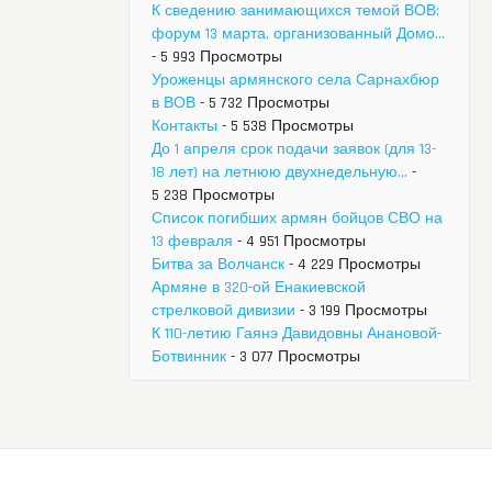
К сведению занимающихся темой ВОВ:
форум 13 марта, организованный Домо...
- 5 993 Просмотры
Уроженцы армянского села Сарнахбюр
в ВОВ
- 5 732 Просмотры
Контакты
- 5 538 Просмотры
До 1 апреля срок подачи заявок (для 13-
18 лет) на летнюю двухнедельную...
-
5 238 Просмотры
Список погибших армян бойцов СВО на
13 февраля
- 4 951 Просмотры
Битва за Волчанск
- 4 229 Просмотры
Армяне в 320-ой Енакиевской
стрелковой дивизии
- 3 199 Просмотры
К 110-летию Гаянэ Давидовны Анановой-
Ботвинник
- 3 077 Просмотры