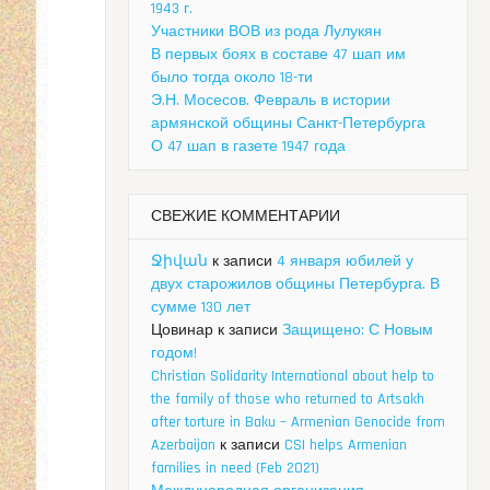
1943 г.
Участники ВОВ из рода Лулукян
В первых боях в составе 47 шап им
было тогда около 18-ти
Э.Н. Мосесов. Февраль в истории
армянской общины Санкт-Петербурга
О 47 шап в газете 1947 года
СВЕЖИЕ КОММЕНТАРИИ
Ջիվան
к записи
4 января юбилей у
двух старожилов общины Петербурга. В
сумме 130 лет
Цовинар
к записи
Защищено: С Новым
годом!
Christian Solidarity International about help to
the family of those who returned to Artsakh
after torture in Baku – Armenian Genocide from
Azerbaijan
к записи
CSI helps Armenian
families in need (Feb 2021)