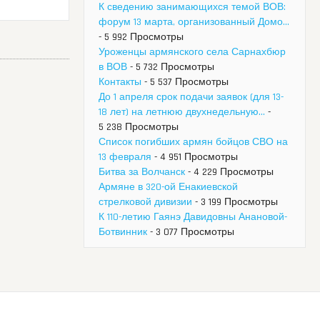
К сведению занимающихся темой ВОВ:
форум 13 марта, организованный Домо...
- 5 992 Просмотры
Уроженцы армянского села Сарнахбюр
в ВОВ
- 5 732 Просмотры
Контакты
- 5 537 Просмотры
До 1 апреля срок подачи заявок (для 13-
18 лет) на летнюю двухнедельную...
-
5 238 Просмотры
Список погибших армян бойцов СВО на
13 февраля
- 4 951 Просмотры
Битва за Волчанск
- 4 229 Просмотры
Армяне в 320-ой Енакиевской
стрелковой дивизии
- 3 199 Просмотры
К 110-летию Гаянэ Давидовны Анановой-
Ботвинник
- 3 077 Просмотры