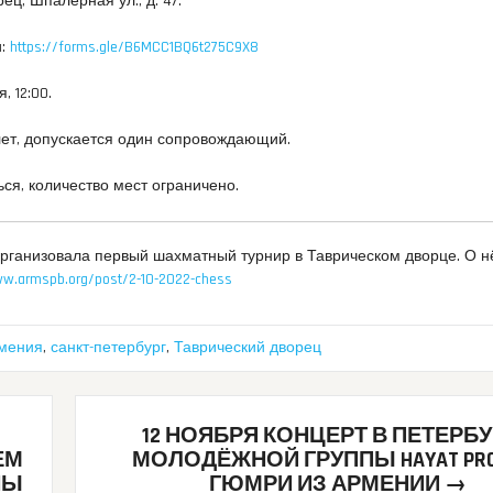
ец, Шпалерная ул., д. 47.
и:
https://forms.gle/B6MCC1BQ6t275C9X8
, 12:00.
 лет, допускается один сопровождающий.
ся, количество мест ограничено.
организовала первый шахматный турнир в Таврическом дворце. О 
ww.armspb.org/post/2-10-2022-chess
мения
,
санкт-петербург
,
Таврический дворец
12 НОЯБРЯ КОНЦЕРТ В ПЕТЕРБ
ЕМ
МОЛОДЁЖНОЙ ГРУППЫ HAYAT PRO
НЫ
ГЮМРИ ИЗ АРМЕНИИ
→