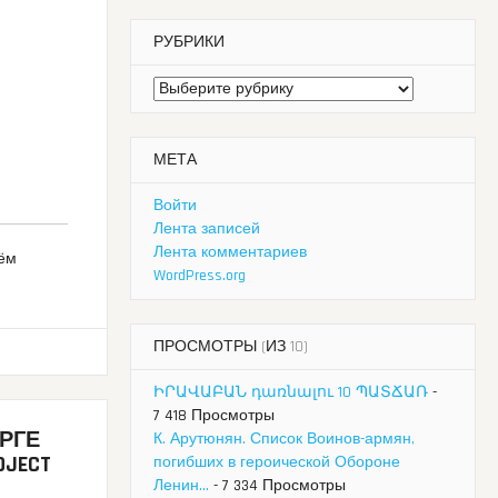
РУБРИКИ
Рубрики
МЕТА
Войти
Лента записей
Лента комментариев
нём
WordPress.org
ПРОСМОТРЫ (ИЗ 10)
ԻՐԱՎԱԲԱՆ դառնալու 10 ՊԱՏՃԱՌ
-
7 418 Просмотры
УРГЕ
К. Арутюнян. Список Воинов-армян,
JECT
погибших в героической Обороне
Ленин...
- 7 334 Просмотры