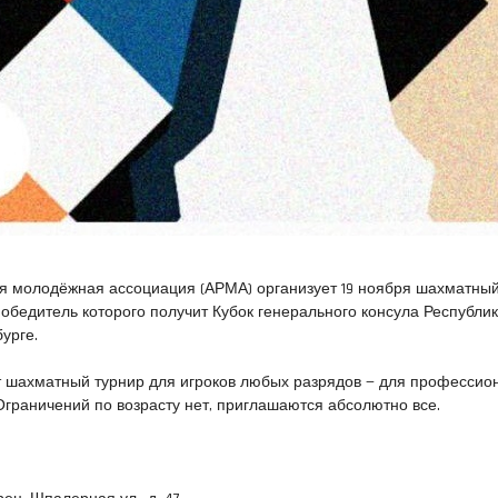
я молодёжная ассоциация (АРМА) организует 19 ноября шахматный
победитель которого получит Кубок генерального консула Республи
урге.
дёт шахматный турнир для игроков любых разрядов — для профессио
Ограничений по возрасту нет, приглашаются абсолютно все.