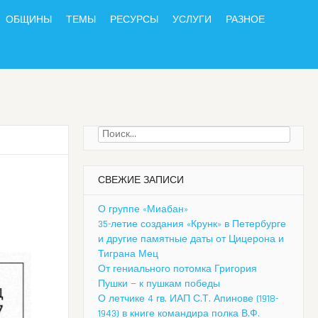
ОБЩИНЫ
ТЕМЫ
РЕСУРСЫ
УСЛУГИ
РАЗНОЕ
Найти:
СВЕЖИЕ ЗАПИСИ
О группе «Миабан»
35-летие создания «Крунк» в Петербурге
и другие памятные даты от Цицерона и
Тиграна Мец
От гениального потомка Григория
Пушки — к пушкам победы
О летчике 4 гв. ИАП С.Т. Апинове (1918-
1943) в книге командира полка В.Ф.