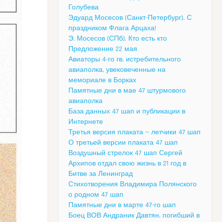
Голубева
Эдуард Мосесов (Санкт-Петербург). С
праздником Флага Арцаха!
Э. Мосесов (СПб). Кто есть кто
Предложение 22 мая
Авиаторы 4-го гв. истребительного
авиаполка, увековеченные на
мемориале в Борках
Памятные дни в мае 47 штурмового
авиаполка
База данных 47 шап и публикации в
Интернете
Третья версия плаката — летчики 47 шап
О третьей версии плаката 47 шап
Воздушный стрелок 47 шап Сергей
Архипов отдал свою жизнь в 21 год в
Битве за Ленинград
Стихотворения Владимира Полянского
о родном 47 шап
Памятные дни в марте 47-го шап
Боец ВОВ Андраник Давтян, погибший в