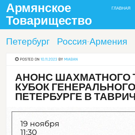
Skip
Армянское
ГЛАВНАЯ
to
content
Товарищество
Петербург
Россия-Армения
POSTED ON
10.11.2023
BY
MIABAN
АНОНС ШАХМАТНОГО Т
КУБОК ГЕНЕРАЛЬНОГО
ПЕТЕРБУРГЕ В ТАВРИ