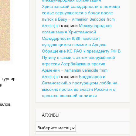
Международная организация
Христианской солидарности о помощи
семье вернувшегося в Арцах после
пыток в Баку — Armenian Genocide from
Azerbaijan
к записи
Международная
организация Христианской
Солидарности (CSI) помогает
нуждающимся семьям в Арцахе
Обращение КС РАО к президенту РФ В.
Путину в связи с актом вооружённой
агрессии Азербайджана против
Армении — Armenian Genocide from
Azerbaijan
к записи
Багдасаров и
 турнир
Сатановский о протурецком лобби на
ки
высоких постах во власти России и о
провале внешней политики
налов,
АРХИВЫ
Архивы